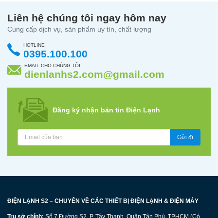
Liên hệ chúng tôi ngay hôm nay
Cung cấp dịch vụ, sản phẩm uy tín, chất lượng
HOTLINE
0395.100.100
EMAIL CHO CHÚNG TÔI
dienlanhs2.com@gmail.com
Đăng ký nhận bản tin Điện Lạnh
Gửi đi
ĐIỆN LẠNH S2 – CHUYÊN VỀ CÁC THIẾT BỊ ĐIỆN LẠNH & ĐIỆN MÁY
Trụ sở chính:
Số 7 Đường S2, P. Tây Thạnh, Quận Tân Phú, TPHCM (Có