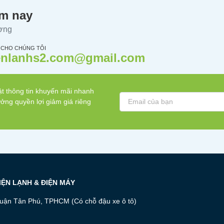
ôm nay
ượng
 CHO CHÚNG TÔI
enlanhs2.com@gmail.com
t thông tin khuyến mãi nhanh
ởng quyền lợi giảm giá riêng
ĐIỆN LẠNH & ĐIỆN MÁY
uận Tân Phú, TPHCM (Có chỗ đậu xe ô tô)