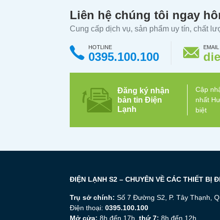
Liên hệ chúng tôi ngay h
Cung cấp dịch vụ, sản phẩm uy tín, chất l
HOTLINE
EMAIL
0395.100.100
di
Cập nhậ
Đăng ký nhận
bản tin Điện
nhất Hư
Lạnh
biệt
ĐIỆN LẠNH S2 – CHUYÊN VỀ CÁC THIẾT BỊ 
Trụ sở chính:
Số 7 Đường S2, P. Tây Thạnh, Q
Điện thoại:
0395.100.100
Mở cửa:
8h đến 17h,
thứ 7:
8h đến 12h