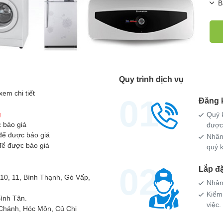
B
Quy trình dịch vụ
 xem chi tiết
01
Đăng 
g
Quý k
 báo giá
được 
 để được báo giá
Nhân 
ể được báo giá
quý k
02
Lắp đ
 ,10, 11, Bình Thạnh, Gò Vấp,
Nhân
Kiểm 
ình Tân.
việc.
Chánh, Hóc Môn, Củ Chi