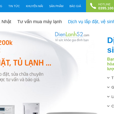
HOTLINE
NG
TIN TỨC
KHUYẾN MÃI
SẢN PHẨM
BÁO GIÁ
0395.100
a Nhật
Tư vấn mua máy lạnh
Dịch vụ lắp đặt, vệ si
D
s
Bạn
hòa
lượ
T
G
L
C