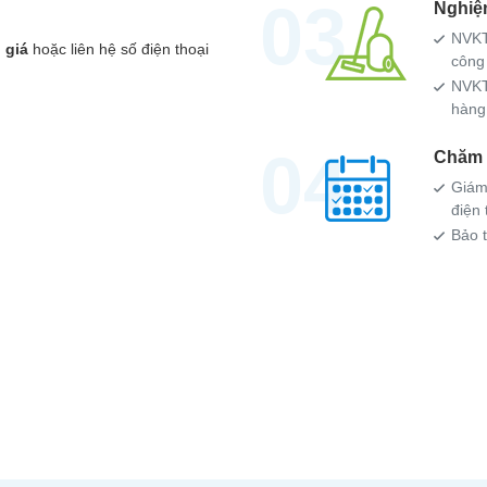
03
Nghiệ
NVKT
 giá
hoặc liên hệ số điện thoại
công 
.
NVKT
hàng
04
Chăm 
Giám
điện 
Bảo 