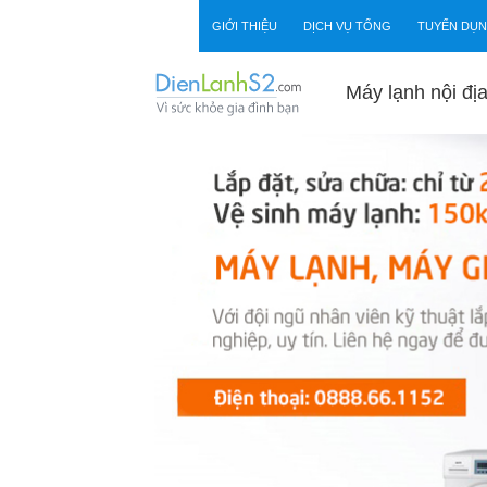
Skip to content
GIỚI THIỆU
DỊCH VỤ TỔNG
TUYỂN DỤ
Máy lạnh nội đị