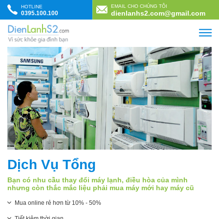
Skip to content
EMAIL CHO CHÚNG TÔI
HOTLINE
dienlanhs2.com@gmail.com
0395.100.100
Dịch Vụ Tổng
Bạn có nhu cầu thay đổi máy lạnh, điều hòa của mình
nhưng còn thắc mắc liệu phải mua máy mới hay máy cũ
Mua online rẻ hơn từ 10% - 50%
Tiết kiệm thời gian