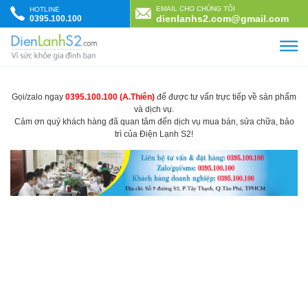
Skip to content
EMAIL CHO CHÚNG TÔI
HOTLINE
dienlanhs2.com@gmail.com
0395.100.100
Gọi/zalo ngay
0395.100.100 (A.Thiên)
để được tư vấn trực tiếp về sản phẩm
và dịch vụ.
Cảm ơn quý khách hàng đã quan tâm đến dịch vụ mua bán, sửa chữa, bảo
trì của Điện Lạnh S2!