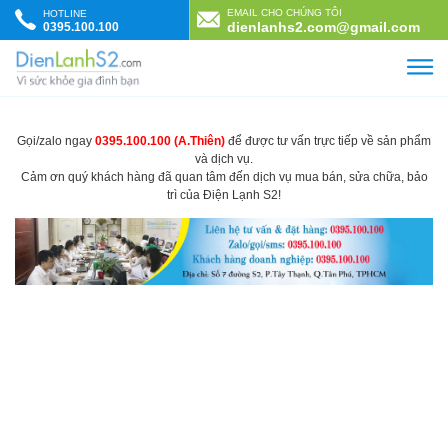
Skip to content
EMAIL CHO CHÚNG TÔI
HOTLINE
dienlanhs2.com@gmail.com
0395.100.100
Gọi/zalo ngay
0395.100.100 (A.Thiên)
để được tư vấn trực tiếp về sản phẩm
và dịch vụ.
Cảm ơn quý khách hàng đã quan tâm đến dịch vụ mua bán, sửa chữa, bảo
trì của Điện Lạnh S2!