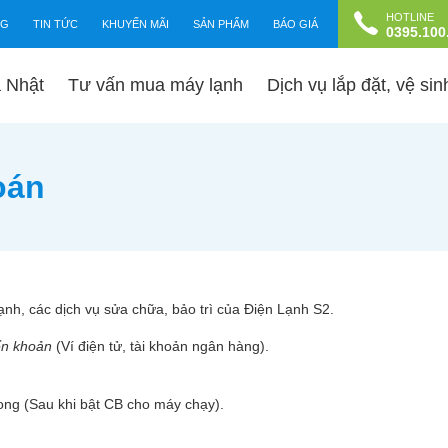
HOTLINE
NG
TIN TỨC
KHUYẾN MÃI
SẢN PHẨM
BÁO GIÁ
0395.100
a Nhật
Tư vấn mua máy lạnh
Dịch vụ lắp đặt, vệ si
oán
nh, các dịch vụ sửa chữa, bảo trì của Điện Lạnh S2.
ển khoản
(Ví điện tử, tài khoản ngân hàng).
xong (Sau khi bật CB cho máy chạy).