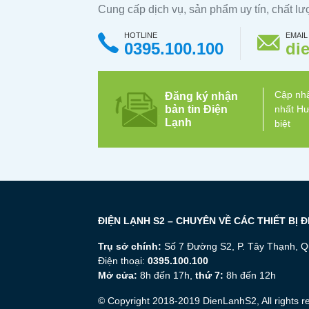
Cung cấp dịch vụ, sản phẩm uy tín, chất l
HOTLINE
EMAIL
0395.100.100
di
Cập nhậ
Đăng ký nhận
bản tin Điện
nhất Hư
Lạnh
biệt
ĐIỆN LẠNH S2 – CHUYÊN VỀ CÁC THIẾT BỊ 
Trụ sở chính:
Số 7 Đường S2, P. Tây Thạnh, Q
Điện thoại:
0395.100.100
Mở cửa:
8h đến 17h,
thứ 7:
8h đến 12h
© Copyright 2018-2019 DienLanhS2, All rights r