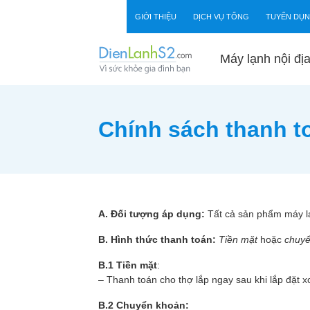
Skip to content
GIỚI THIỆU
DỊCH VỤ TỔNG
TUYỂN DỤ
Máy lạnh nội đị
Chính sách thanh t
A. Đối tượng áp dụng:
Tất cả sản phẩm máy lạ
B. Hình thức thanh toán:
Tiền mặt
hoặc
chuy
B.1 Tiền mặt
:
– Thanh toán cho thợ lắp ngay sau khi lắp đặt 
B.2 Chuyển khoản: