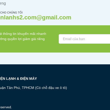
ượng
 CHO CHÚNG TÔI
enlanhs2.com@gmail.com
t thông tin khuyến mãi nhanh
ởng quyền lợi giảm giá riêng
ĐIỆN LẠNH & ĐIỆN MÁY
uận Tân Phú, TPHCM (Có chỗ đậu xe ô tô)
eserved.